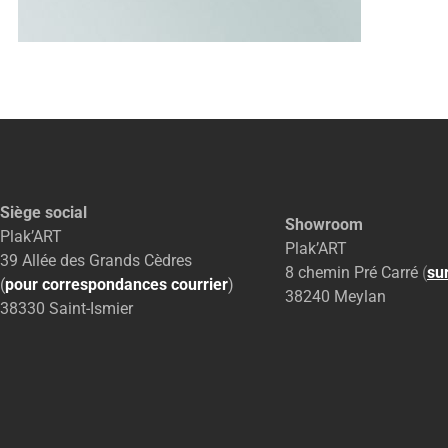
Siège social
Showroom
Plak’ART
Plak’ART
39 Allée des Grands Cèdres
8 chemin Pré Carré
(
su
(
pour correspondances courrier
)
38240 Meylan
38330 Saint-Ismier