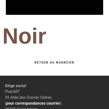
Noir
RETOUR AU NUANCIER
Siège social
Plak’ART
39 Allée des Grands Cèdres
(
pour correspondances courrier
)