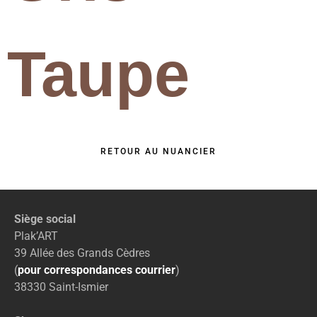
Taupe
RETOUR AU NUANCIER
Siège social
Plak’ART
39 Allée des Grands Cèdres
(
pour correspondances courrier
)
38330 Saint-Ismier