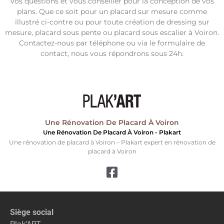
vos questions et vous conseiller pour la conception de vos
plans. Que ce soit pour un placard sur mesure comme
illustré ci-contre ou pour toute création de dressing sur
mesure, placard sous pente ou placard sous escalier à Voiron.
Contactez-nous par téléphone ou via le formulaire de
contact, nous vous répondrons sous 24h.
Une Rénovation De Placard À Voiron
Une Rénovation De Placard À Voiron - Plakart
Une rénovation de placard à Voiron – Plakart expert en rénovation de
placard à Voiron
Siège social