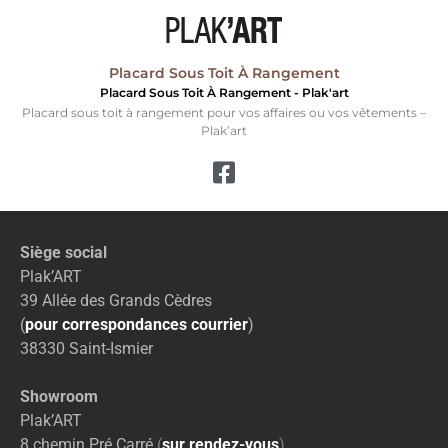
Placard Sous Toit À Rangement
Placard Sous Toit À Rangement - Plak'art
Placard sous toit à rangement pour vos affaires ou vos vêtements –
Plak’art
Siège social
Plak’ART
39 Allée des Grands Cèdres
(
pour correspondances courrier
)
38330 Saint-Ismier
Showroom
Plak’ART
8 chemin Pré Carré
(
sur rendez-vous
)