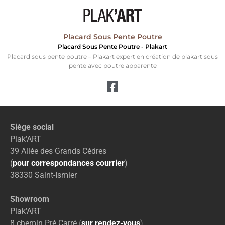
Placard Sous Pente Poutre
Placard Sous Pente Poutre - Plakart
Placard sous pente poutre – Plakart expert en création de plakart sous
pente avec poutre apparente
Siège social
Plak’ART
39 Allée des Grands Cèdres
(
pour correspondances courrier
)
38330 Saint-Ismier
Showroom
Plak’ART
8 chemin Pré Carré
(
sur rendez-vous
)