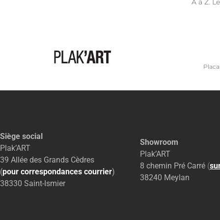
A à Z. L
Placa
Siège social
Showroom
Plak’ART
Plak’ART
39 Allée des Grands Cèdres
8 chemin Pré Carré
(
su
(
pour correspondances courrier
)
38240 Meylan
38330 Saint-Ismier