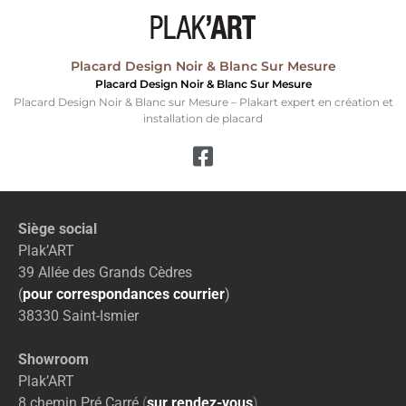
Placard Design Noir & Blanc Sur Mesure
Placard Design Noir & Blanc Sur Mesure
Placard Design Noir & Blanc sur Mesure – Plakart expert en création et
installation de placard
Siège social
Plak’ART
39 Allée des Grands Cèdres
(
pour correspondances courrier
)
38330 Saint-Ismier
Showroom
Plak’ART
8 chemin Pré Carré
(
sur rendez-vous
)