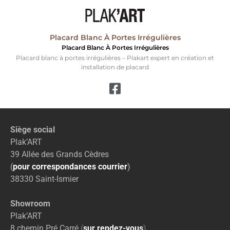
Placard Blanc À Portes Irrégulières
Placard Blanc À Portes Irrégulières
Placard blanc à portes irrégulières – Plakart expert en création et
installation de placard
Siège social
Plak’ART
39 Allée des Grands Cèdres
(
pour correspondances courrier
)
38330 Saint-Ismier
Showroom
Plak’ART
8 chemin Pré Carré
(
sur rendez-vous
)