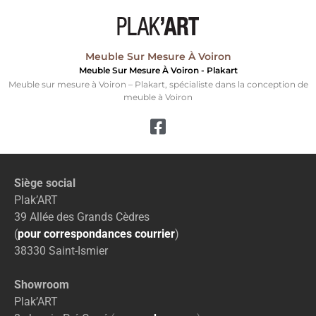
Meuble Sur Mesure À Voiron
Meuble Sur Mesure À Voiron - Plakart
Meuble sur mesure à Voiron – Plakart, spécialiste dans la conception de
meuble à Voiron
Siège social
Plak’ART
39 Allée des Grands Cèdres
(
pour correspondances courrier
)
38330 Saint-Ismier
Showroom
Plak’ART