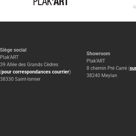
G
Siège social
Showroom
Plak’ART
Plak’ART
39 Allée des Grands Cèdres
8 chemin Pré Carré
(
su
(
pour correspondances courrier
)
38240 Meylan
38330 Saint-Ismier