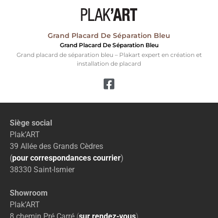
Grand Placard De Séparation Bleu
Grand Placard De Séparation Bleu
Grand placard de séparation bleu – Plakart expert en création et
installation de placard
Siège social
Plak’ART
39 Allée des Grands Cèdres
(
pour correspondances courrier
)
38330 Saint-Ismier
Showroom
Plak’ART
8 chemin Pré Carré
(
sur rendez-vous
)