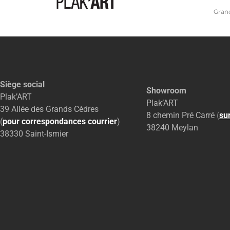
Grand
Siège social
Showroom
Plak’ART
Plak’ART
39 Allée des Grands Cèdres
8 chemin Pré Carré
(
su
(
pour correspondances courrier
)
38240 Meylan
38330 Saint-Ismier