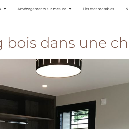
n
Aménagements sur mesure
Lits escamotables
N
g bois dans une c