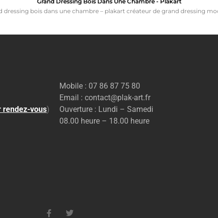
Grand Dressing Bois Dans Une Chambre - Plakart
 dressing bois dans une chambre – plakart créateur de grand dressing m
Mobile : 07 86 87 75 80
Email : contact@plak-art.fr
r rendez-vous
)
Ouverture : Lundi – Samedi
08.00 heure – 18.00 heure