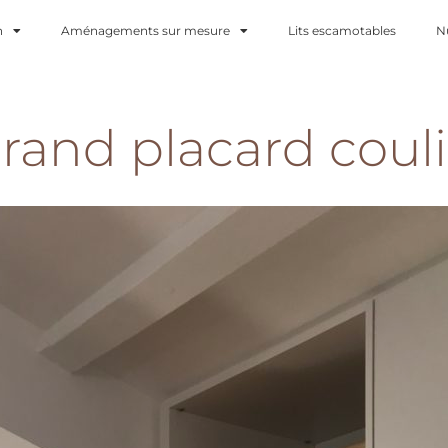
n
Aménagements sur mesure
Lits escamotables
N
rand placard couli