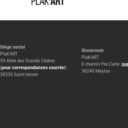
Siège social
Showroom
Plak’ART
Plak’ART
39 Allée des Grands Cèdres
8 chemin Pré Carré
(
su
(
pour correspondances courrier
)
38240 Meylan
38330 Saint-Ismier