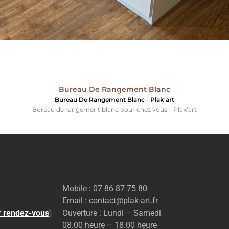
Bureau De Rangement Blanc
Bureau De Rangement Blanc - Plak'art
Bureau de rangement blanc pour chez vous – Plak’art
Mobile : 07 86 87 75 80
Email : contact@plak-art.fr
r rendez-vous
)
Ouverture : Lundi – Samedi
08.00 heure – 18.00 heure