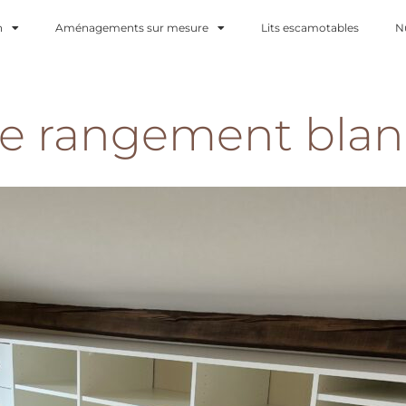
n
Aménagements sur mesure
Lits escamotables
N
e rangement blan