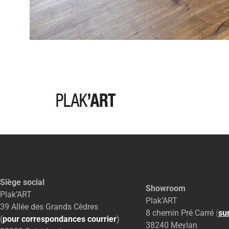
Siège social
Showroom
Plak’ART
Plak’ART
39 Allée des Grands Cèdres
8 chemin Pré Carré
(
su
(
pour correspondances courrier
)
38240 Meylan