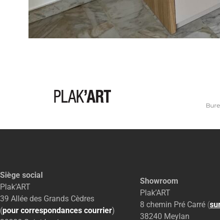
Bure
Siège social
Showroom
Plak’ART
Plak’ART
39 Allée des Grands Cèdres
8 chemin Pré Carré
(
su
(
pour correspondances courrier
)
38240 Meylan