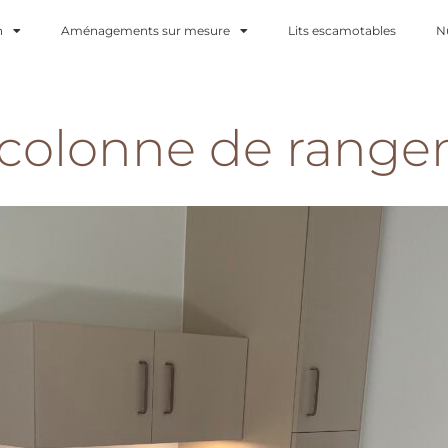
n
Aménagements sur mesure
Lits escamotables
N
 colonne de rang