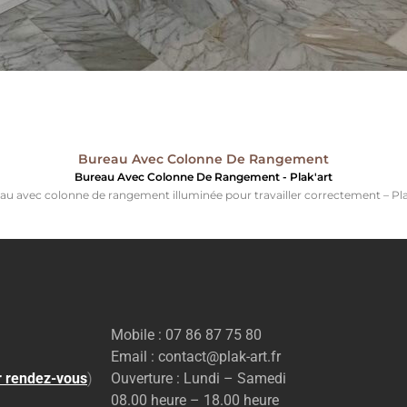
Bureau Avec Colonne De Rangement
Bureau Avec Colonne De Rangement - Plak'art
au avec colonne de rangement illuminée pour travailler correctement – Pla
Mobile : 07 86 87 75 80
Email : contact@plak-art.fr
r rendez-vous
)
Ouverture : Lundi – Samedi
08.00 heure – 18.00 heure